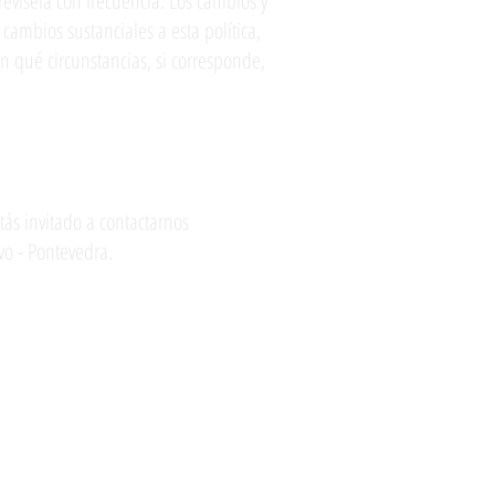
evísela con frecuencia. Los cambios y
ambios sustanciales a esta política,
 qué circunstancias, si corresponde,
tás invitado a contactarnos
vo - Pontevedra.