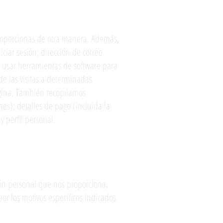
roporcionas de otra manera. Además,
iciar sesión; dirección de correo
s usar herramientas de software para
de las visitas a determinadas
ágina. También recopilamos
es); detalles de pago (incluida la
y perfil personal.
ón personal que nos proporciona,
por los motivos específicos indicados