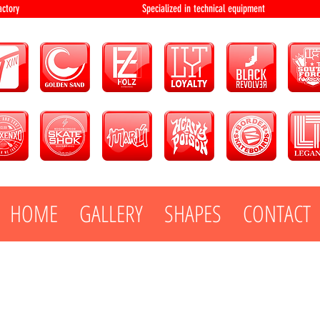
bution and factory Specialized in technical 
HOME
GALLERY
SHAPES
CONTACT