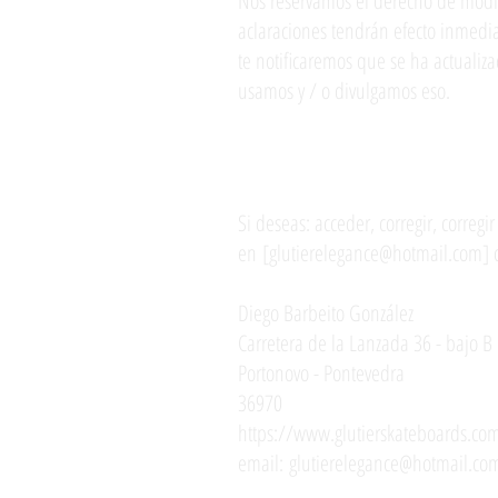
Nos reservamos el derecho de modifi
aclaraciones tendrán efecto inmedia
te notificaremos que se ha actualiz
usamos y / o divulgamos eso.
Preguntas y tu inform
Si deseas: acceder, corregir, correg
en [glutierelegance@hotmail.com] o 
Diego Barbeito González
Carretera de la Lanzada 36 - bajo B
Portonovo - Pontevedra
36970
https://www.glutierskateboards.co
email:
glutierelegance@hotmail.co