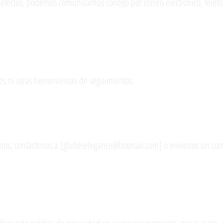
efectos, podemos comunicarnos contigo por correo electrónico, teléfo
otras herramientas de seguimiento
es ni otras herramientas de seguimientos.
entimiento
os, contáctenos a [
glutierelegance@hotmail.com
] o envíenos un cor
ítica de privacidad