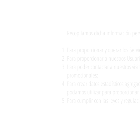
Porque recopilamos d
Recopilamos dicha información pers
Para proporcionar y operar los Servi
Para proporcionar a nuestros Usuario
Para poder contactar a nuestros visi
promocionales;
Para crear datos estadísticos agreg
podamos utilizar para proporcionar y
Para cumplir con las leyes y regulac
Como almacenamos, us
los visitantes de nue