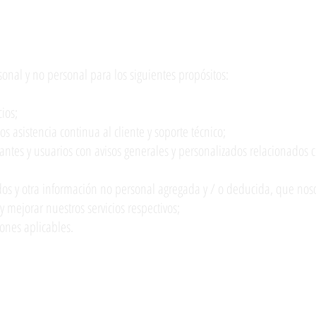
icha información personal
onal y no personal para los siguientes propósitos:
cios;
s asistencia continua al cliente y soporte técnico;
tantes y usuarios con avisos generales y personalizados relacionados c
ados y otra información no personal agregada y / o deducida, que noso
 mejorar nuestros servicios respectivos;
iones aplicables.
amos, compartimos y divulgamos la info
stra página web