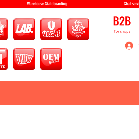
equipment Warehouse Skateboarding Chat servi
B2B
For shops